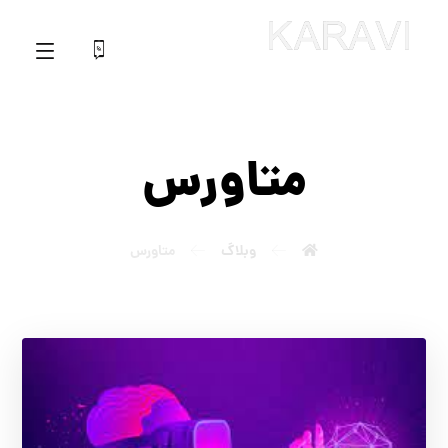
متاورس
وبلاگ
متاورس