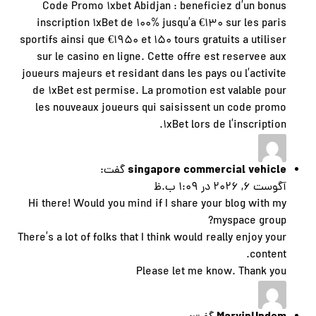
Code Promo 1xbet Abidjan
: beneficiez d’un bonus
inscription 1xBet de 100% jusqu’a €130 sur les paris
sportifs ainsi que €1950 et 150 tours gratuits a utiliser
sur le casino en ligne. Cette offre est reservee aux
joueurs majeurs et residant dans les pays ou l’activite
de 1xBet est permise. La promotion est valable pour
les nouveaux joueurs qui saisissent un code promo
1xBet lors de l’inscription.
singapore commercial vehicle
گفت:
آگوست 6, 2026 در 1:09 ب.ظ
Hi there! Would you mind if I share your blog with my
myspace group?
There’s a lot of folks that I think would really enjoy your
content.
Please let me know. Thank you