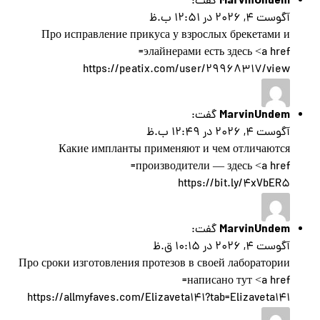
MarvinUndem
گفت:
آگوست 4, 2026 در 12:51 ب.ظ
Про исправление прикуса у взрослых брекетами и
элайнерами есть здесь <a href=
https://peatix.com/user/29968317/view
MarvinUndem
گفت:
آگوست 4, 2026 در 12:49 ب.ظ
Какие импланты применяют и чем отличаются
производители — здесь <a href=
https://bit.ly/4xVbER5
MarvinUndem
گفت:
آگوست 4, 2026 در 10:15 ق.ظ
Про сроки изготовления протезов в своей лаборатории
написано тут <a href=
https://allmyfaves.com/Elizaveta141?tab=Elizaveta141