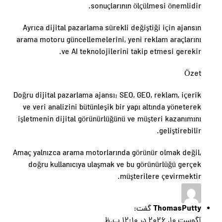
sonuçlarının ölçülmesi önemlidir.
Ayrıca dijital pazarlama sürekli değiştiği için ajansın
arama motoru güncellemelerini, yeni reklam araçlarını
ve AI teknolojilerini takip etmesi gerekir.
Özet
Doğru dijital pazarlama ajansı; SEO, GEO, reklam, içerik
ve veri analizini bütünleşik bir yapı altında yöneterek
işletmenin dijital görünürlüğünü ve müşteri kazanımını
geliştirebilir.
Amaç yalnızca arama motorlarında görünür olmak değil,
doğru kullanıcıya ulaşmak ve bu görünürlüğü gerçek
müşterilere çevirmektir.
ThomasPutty
گفت:
آگوست 10, 2026 در 12:10 ب.ظ