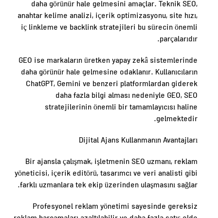
daha görünür hale gelmesini amaçlar. Teknik SEO,
anahtar kelime analizi, içerik optimizasyonu, site hızı,
iç linkleme ve backlink stratejileri bu sürecin önemli
parçalarıdır.
GEO ise markaların üretken yapay zekâ sistemlerinde
daha görünür hale gelmesine odaklanır. Kullanıcıların
ChatGPT, Gemini ve benzeri platformlardan giderek
daha fazla bilgi alması nedeniyle GEO, SEO
stratejilerinin önemli bir tamamlayıcısı haline
gelmektedir.
Dijital Ajans Kullanmanın Avantajları
Bir ajansla çalışmak, işletmenin SEO uzmanı, reklam
yöneticisi, içerik editörü, tasarımcı ve veri analisti gibi
farklı uzmanlara tek ekip üzerinden ulaşmasını sağlar.
Profesyonel reklam yönetimi sayesinde gereksiz