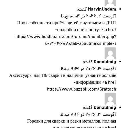
MarvinUndem
گفت:
آگوست 4, 2026 در 10:04 ق.ظ
Про особенности приёма детей с аутизмом и ДЦП
подробно описано тут <a href=
https://www.hostboard.com/forums/member.php?
u=334607&tab=aboutme&simple=1
Donaldmig
گفت:
آگوست 3, 2026 در 9:41 ب.ظ
Аксессуары для TIG сварки в наличии, узнайте больше
информации <a href=
https://www.buzzbii.com/Grattech
Donaldmig
گفت:
آگوست 3, 2026 در 7:14 ب.ظ
Горелки для сварки и резки металлов, полная