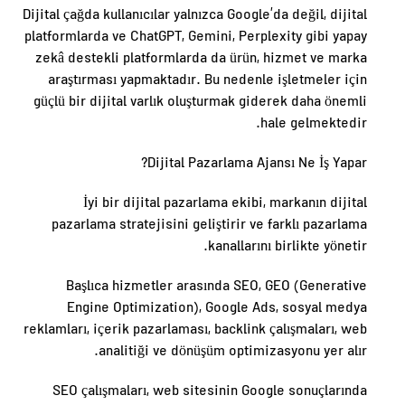
Dijital çağda kullanıcılar yalnızca Google’da değil, dijital
platformlarda ve ChatGPT, Gemini, Perplexity gibi yapay
zekâ destekli platformlarda da ürün, hizmet ve marka
araştırması yapmaktadır. Bu nedenle işletmeler için
güçlü bir dijital varlık oluşturmak giderek daha önemli
hale gelmektedir.
Dijital Pazarlama Ajansı Ne İş Yapar?
İyi bir dijital pazarlama ekibi, markanın dijital
pazarlama stratejisini geliştirir ve farklı pazarlama
kanallarını birlikte yönetir.
Başlıca hizmetler arasında SEO, GEO (Generative
Engine Optimization), Google Ads, sosyal medya
reklamları, içerik pazarlaması, backlink çalışmaları, web
analitiği ve dönüşüm optimizasyonu yer alır.
SEO çalışmaları, web sitesinin Google sonuçlarında