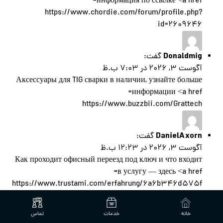
информация по ссылке <a href=
https://www.chordie.com/forum/profile.php?
id=2609646
Donaldmig
گفت:
آگوست 3, 2026 در 7:03 ب.ظ
Аксессуары для TIG сварки в наличии, узнайте больше
информации <a href=
https://www.buzzbii.com/Grattech
DanielAxorn
گفت:
آگوست 3, 2026 در 12:23 ب.ظ
Как проходит офисный переезд под ключ и что входит
в услугу — здесь <a href=
https://www.trustami.com/erfahrung/6a6b346d575f
98e9be3d5a8d-bewertung?
_gl=1*11tkm7j*_gcl_au*MTQ2MTg5NTgxOC4xNzgyMzc4N
خانه
خدمات
تماس
jEwLjIzNDY1NjA2LjE3ODU0MTA2NjMuMTc4NTQxMDY2O