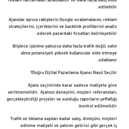
reklam harcamaları azaltılabilir ve daha fazla satış elde
edilebilir.
Ajanslar ayrıca rakiplerin Google sıralamalarını, reklam
stratejilerini, içeriklerini ve backlink profillerini analiz
ederek pazardaki fırsatları belirleyebilir.
Böylece işletme yalnızca daha fazla trafik değil, satın
alma potansiyeli yüksek kullanıcılar elde etmeye
odaklanır.
Doğru Dijital Pazarlama Ajansı Nasıl Seçilir?
Ajans seçiminde karar sadece maliyete göre
verilmemelidir. Ajansın deneyimi, müşteri referansları,
gerçekleştirdiği projeler ve sunduğu raporların şeffaflığı
kontrol edilmelidir.
Trafik ve tıklama sayıları kadar satış, dönüşüm, müşteri
edinme maliyeti ve yatırım getirisi gibi gerçek iş