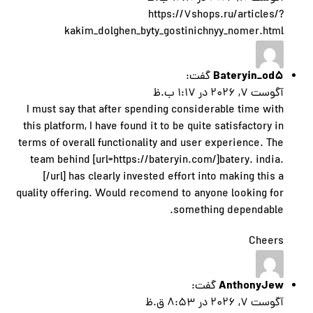
https://7shops.ru/articles/?
kakim_dolghen_byty_gostinichnyy_nomer.html
Bateryin_od5
گفت:
آگوست 7, 2026 در 1:17 ب.ظ
I must say that after spending considerable time with
this platform, I have found it to be quite satisfactory in
terms of overall functionality and user experience. The
team behind [url=https://bateryin.com/]batery. india.
[/url] has clearly invested effort into making this a
quality offering. Would recomend to anyone looking for
something dependable.
Cheers
AnthonyJew
گفت:
آگوست 7, 2026 در 8:53 ق.ظ