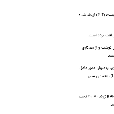
پلتفرم الگورند توسط سیلویو میکالی، یکی از دانشمندان کامپیوتر که استاد مؤسسه فناوری ماساچوست (MIT) ایجاد شده
ند را نوشت و از همکاری
ست.
Steve)، کارآفرین و مؤسس دو شرکت ۷۰۰ میلیون دلاری، به‌عنوان مدیر عامل
و شأن فورد (Sean Ford)، مدیر عامل سابق شرکت بورسی ۳.۷ میلیارد دلاری لاگ‌می‌این (LogMeIn)، به‌عنوان مدیر
«کسی را استخدام کن که توانایی افزایش مقیاس‌پذیری کسب و کار را داشته باشد». شبکه Algorand از ژوئیه ۲۰۱۸ تحت