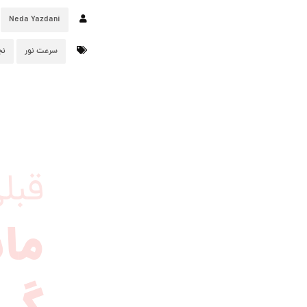
Neda Yazdani
سرعت نور
نج
قبل
مان