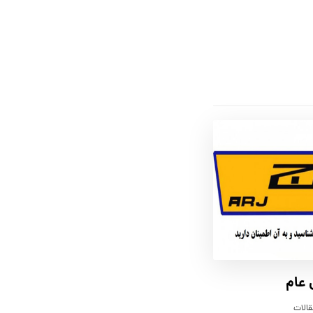
 عام
قالات