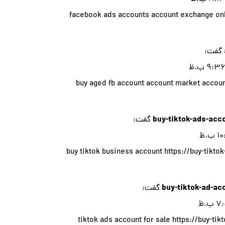
facebook ads accounts
account exchange
onl
گفت:
buy aged fb account
account market
accoun
buy-tiktok-ads-acc
گفت:
buy tiktok business account
https://buy-tikto
buy-tiktok-ad-ac
گفت:
tiktok ads account for sale
https://buy-tik