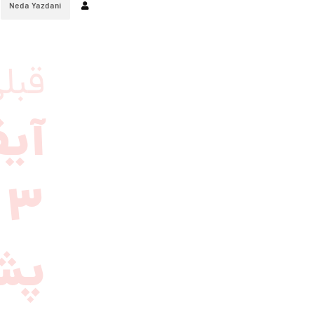
Neda Yazdani
قبل
آی
پشت