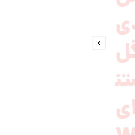
ی
ل
ن
ی