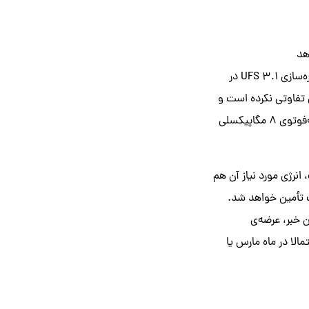
این گوشی تا ۱۲ گیگابایت رم از نوع LPDDR5 خواهد داشت و ۱۲۸ یا ۲۵۶ گیگابایت حافظه‌ی ذخیره‌سازی UFS 3.1 در
لاس ۱۰ پرو در مقایسه با نسل قبل تفاوتی نکرده است و
دوربین اصلی با سنسور ۴۸ مگاپیکسلی، لنز فوق‌عریض با سنسور ۵۰ مگاپیکسلی و درنهایت لنز تله‌فوتوی ۸ مگاپیکسلی
اده می‌کند و طبق شایعات، انرژی مورد نیاز آن هم
یلی‌آمپر ساعتی با پشتیبانی از شارژ سیمی ۸۰ وات و شارژ بی‌سیم ۵۰ وات تأمین خواهد شد.
ن خبر، عرضه‌ی
حتمالا در ماه مارس یا