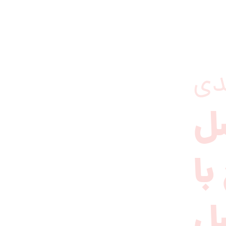
دی
ل
با
ل