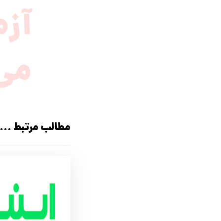
آز
می
مطالب مرتبط ...