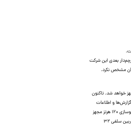
ر پستی در شبکه‌ی اجتماعی Weibo تأیید کرد که پرچم‌دار بعدی این شرکت
 برای معرفی آن مشخص نکرد.
اشه‌ی اسنپدراگون ۸ نسل یک کوالکام مجهز خواهد شد. تاکنون
ارش‌ها و اطلاعات
فاش شده، وان‌پلاس ۱۰ پرو به نمایشگر ۶٫۷ اینچی از نوع LTPO AMOLED با وضوح +QHD و نرخ نوسازی ۱۲۰ هرتز مجهز
خواهد شد. این نمایشگر مطابق رند‌رهای فاش‌شده، دارای حفره‌ای درگوشه‌ی چپ برای میزبانی از دوربین سلفی ۳۲