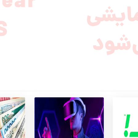
ear
مایشی
S
‌شود