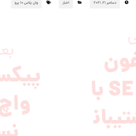
دسامبر ۲۱, ۲۰۲۱
اخبار
وان پلاس 10 پرو
ی
بع
فون
پیکس
SE 3 با
واچ 
یبان
نس