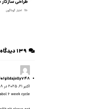
طراحی سازگار با 
اخبار
,
گوناگون
۱۳۹ دیدگاه ها
afe/gildajolly748
اکتبر ۲۱, ۲۰۲۵ در ۷:۴۸ ب.ظ
abol 6 week cycle