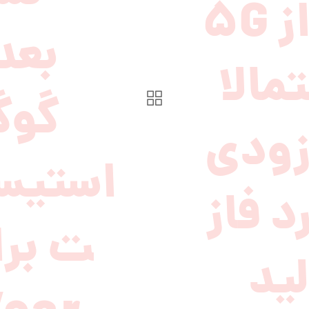
ی از 5G
بعد
مالا
گوگ
زودی
استیست
د فاز
ت برا
ید