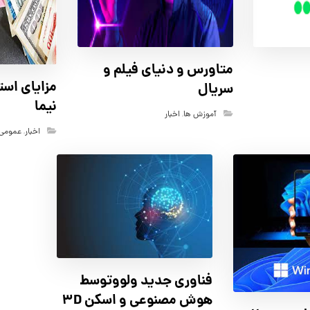
متاورس و دنياي فيلم و
مزاياي است
سريال
نيما
آموزش ها
,
اخبار
اخبار
,
عمومی
فناوری جدید ولووتوسط
هوش مصنوعی و اسکن 3D