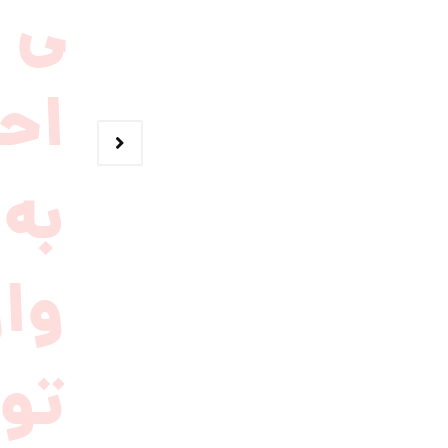
احت
به‌
وار
تول